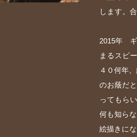
します。合
2015年
まるスピ
４０何年
のお蔭だ
ってもら
何も知ら
絵描きに