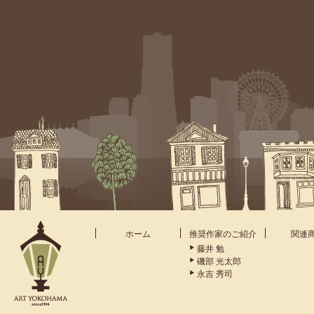
ホーム
推奨作家のご紹介
関連
藤井 勉
磯部 光太郎
永吉 秀司