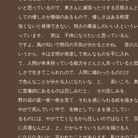
いと思っているので、奥さんに威張ったりする旦那さん
しての優しさが価値のあるもので、優しさはある程度
強くないと発揮できない、弱さの裏返しのいい人という
っています。 実は、子供になりたいと思っているん
ですよ。風の匂いで明日の天気が分かるとかね。 昔の
いうから。今は文明が発達して色んなものを手に入れ
て、人間が本来持っている能力をどんどん失っていると
しさで生きてこられたので、人間に備わったものだけ
で色んなことが分かる人になたいな、と。 若いころ、
に普遍的にあるものは悲しみだと。 その悲しみを、
野の花の葉一枚一枚を見て、それを感じられる絵を描き
やがて死んでいく中で、生物としていまを過ごしてい
るものには、やがて亡くなるから悲しいのではなくて、
に共通なんだよ、と。だからそういうものを描ける人
になりなさいと、言われたことがあります。私はそのこ