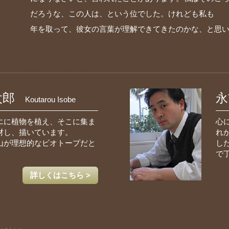
だろうな、この人は、という位でした。けれども私も
年を取って、彼女の言葉が理解できてきたのかな、と
太郎
永
Koutarou Isobe
エに植物を植え、そこに集ま
心
材し、描いています。
れ
山が理想的なビオトープだと
し
で
詳しくはこちら >