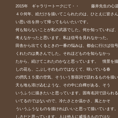
2015年 ギャラリートークにて・・ 藤井先生の心
４０何年、絵だけを描いてこられたのは、ひとえに皆さ
い思い出を持って帰ってもらいたいです。
何も知らないことが私の武器でした。何か知っていれば
考えなかったと思います。私は信号を見れなかった。
田舎から出てくるときの一番の悩みは、都会に行けば信
くれたのは奥さんでした。それほどものを知らなかっ
たから、続けてこれたのかなと思っています。 情景を
しの花も、こぶしそのものではなくて、咲いている春
の摂氏１５度の空気、そういう形容詞で語れるものを描
天も地も溶け込むような、その中に白樺がある、そう
いうふうに描きたいと思っています。固有名詞で語られ
いてるのではないので、冷たさとか温かさ、風とかそ
ういうふうなものを描ければいいと思って描いています
しさだと思っています。人は他人に威張るものではな