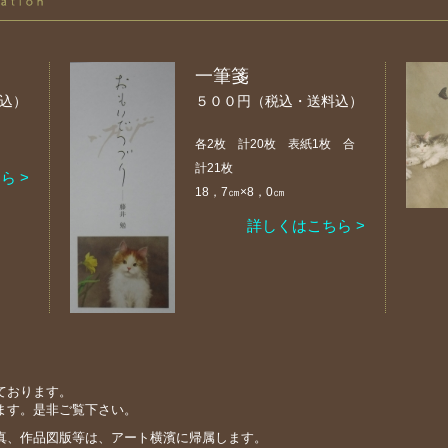
一筆箋
込）
５００円（税込・送料込）
各2枚 計20枚 表紙1枚 合
計21枚
ら >
18，7㎝×8，0㎝
詳しくはこちら >
ております。
ます。是非ご覧下さい。
真、作品図版等は、アート横濱に帰属します。